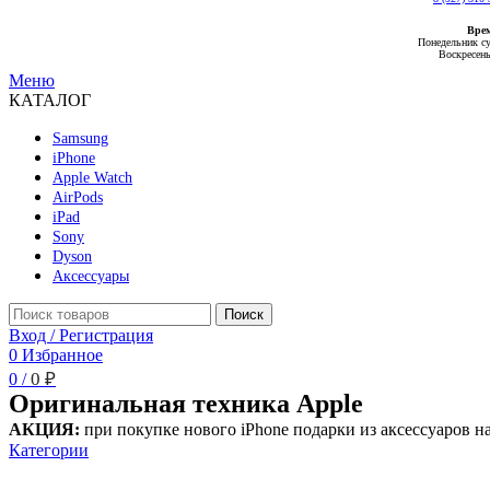
Вре
Понедельник су
Воскресень
Меню
КАТАЛОГ
Samsung
iPhone
Apple Watch
AirPods
iPad
Sony
Dyson
Аксессуары
Поиск
Вход / Регистрация
0
Избранное
0
₽
0
/
Оригинальная техника Apple
АКЦИЯ:
при покупке нового iPhone подарки из аксессуаров 
Категории