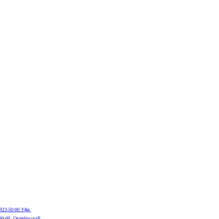
 923-50-00 Уфа
-90-00 Октябрьский