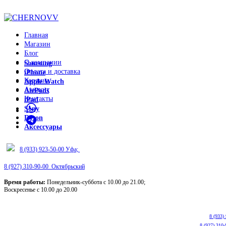
ADD ANYTHING HERE OR JUST REMOVE IT…
Главная
Магазин
Блог
О компании
Samsung
Оплата и доставка
iPhone
Корзина
Apple Watch
Аккаунт
AirPods
Контакты
iPad
Sony
Dyson
Аксессуары
8 (933) 923-50-00 Уфа;
8 (927) 310-90-00 Октябрьский
Время работы:
Понедельник-суббота с 10.00 до 21.00;
Воскресенье с 10.00 до 20.00
8 (933)
8 (927) 310