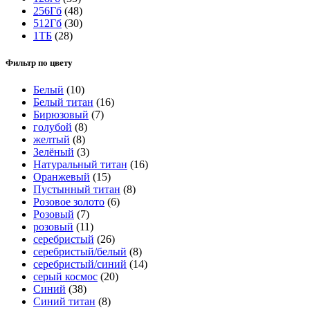
256Гб
(48)
512Гб
(30)
1ТБ
(28)
Фильтр по цвету
Белый
(10)
Белый титан
(16)
Бирюзовый
(7)
голубой
(8)
желтый
(8)
Зелёный
(3)
Натуральный титан
(16)
Оранжевый
(15)
Пустынный титан
(8)
Розовое золото
(6)
Розовый
(7)
розовый
(11)
серебристый
(26)
серебристый/белый
(8)
серебристый/синий
(14)
серый космос
(20)
Синий
(38)
Синий титан
(8)