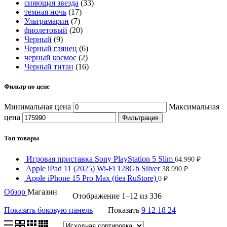
сияющая звезда
(33)
темная ночь
(17)
Ультрамарин
(7)
фиолетовый
(20)
Черный
(9)
Черный глянец
(6)
черный космос
(2)
Черный титан
(16)
Фильтр по цене
Минимальная цена
Максимальная
цена
Фильтрация
Топ товары
Игровая приставка Sony PlayStation 5 Slim
64.990
₽
Apple iPad 11 (2025) Wi-Fi 128Gb Silver
38.990
₽
Apple iPhone 15 Pro Max (без RuStore)
0
₽
Обзор
Магазин
Отображение 1–12 из 336
Показать боковую панель
Показать
9
12
18
24