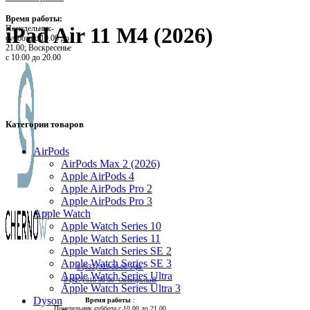
Время работы:
iPad Air 11 M4 (2026)
Понедельник-
суббота с 10.00 до
21.00; Воскресенье
с 10.00 до 20.00
Категории товаров
AirPods
AirPods Max 2 (2026)
Apple AirPods 4
Apple AirPods Pro 2
Apple AirPods Pro 3
Apple Watch
Apple Watch Series 10
Apple Watch Series 11
Apple Watch Series SE 2
Apple Watch Series SE 3
8 (933) 923-50-00 Уфа
Apple Watch Series Ultra
8 (927) 310-90-00 Октябрьский
Apple Watch Series Ultra 3
Dyson
Время работы
:
Понедельник суббота с 10.00 до 21.00