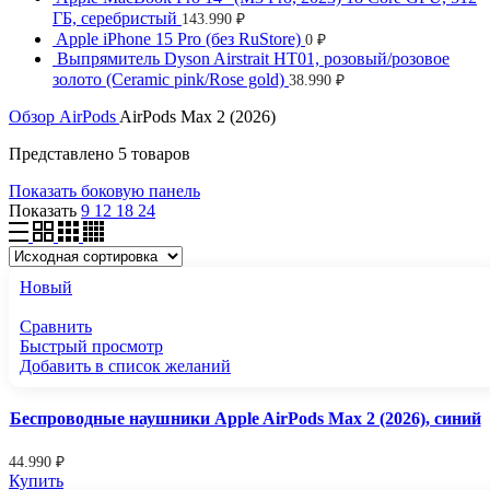
ГБ, серебристый
143.990
₽
Apple iPhone 15 Pro (без RuStore)
0
₽
Выпрямитель Dyson Airstrait HT01, розовый/розовое
золото (Ceramic pink/Rose gold)
38.990
₽
Обзор
AirPods
AirPods Max 2 (2026)
Представлено 5 товаров
Показать боковую панель
Показать
9
12
18
24
Новый
Сравнить
Быстрый просмотр
Добавить в список желаний
Беспроводные наушники Apple AirPods Max 2 (2026), синий
44.990
₽
Купить