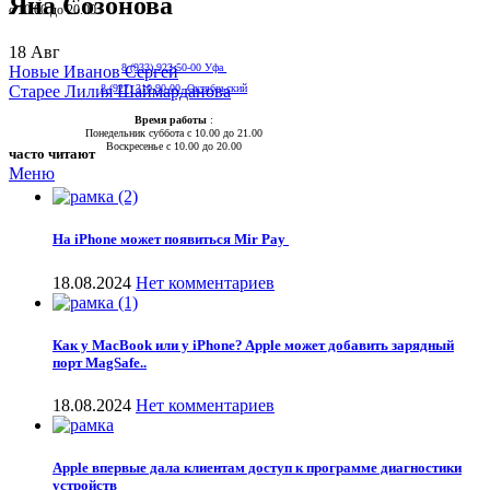
Яна Созонова
с 10.00 до 20.00
18
Авг
8 (933) 923-50-00 Уфа
Новые
Иванов Сергей
Старее
Лилия Шаймарданова
8 (927) 310-90-00 Октябрьский
Время работы
:
Понедельник суббота с 10.00 до 21.00
Воскресенье с 10.00 до 20.00
часто читают
Меню
На iPhone может появиться Mir Pay
18.08.2024
Нет комментариев
Как у MacBook или у iPhone? Apple может добавить зарядный
порт MagSafe..
18.08.2024
Нет комментариев
Apple впервые дала клиентам доступ к программе диагностики
устройств