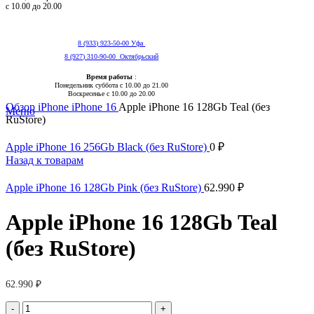
с 10.00 до 20.00
8 (933) 923-50-00 Уфа
8 (927) 310-90-00 Октябрьский
Время работы
:
Понедельник суббота с 10.00 до 21.00
Нажмите, чтобы увеличить
Воскресенье с 10.00 до 20.00
Обзор
iPhone
iPhone 16
Apple iPhone 16 128Gb Teal (без
Меню
RuStore)
Apple iPhone 16 256Gb Black (без RuStore)
0
₽
Назад к товарам
Apple iPhone 16 128Gb Pink (без RuStore)
62.990
₽
Apple iPhone 16 128Gb Teal
(без RuStore)
62.990
₽
Количество