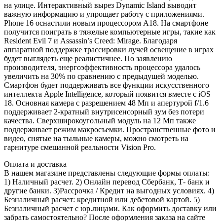
на улице. Интерактивный вырез Dynamic Island выводит
важную информацию и упрощает работу с приложениями.
Phone 16 оснастили новым процессором A18. На смартфоне
получится поиграть в тяжелые компьютерные игры, такие как
Resident Evil 7 и Assassin’s Creed: Mirage. Благодаря
аппаратной поддержке трассировки лучей освещение в играх
будет выглядеть еще реалистичнее. По заявлению
производителя, энергоэффективность процессора удалось
увеличить на 30% по сравнению с предыдущей моделью.
Смартфон будет поддерживать все функции искусственного
интеллекта Apple Intelligence, который появится вместе с iOS
18. Основная камера с разрешением 48 Мп и апертурой f/1.6
поддерживает 2-кратный внутрисенсорный зум без потери
качества. Сверхширокоугольный модуль на 12 Мп также
поддерживает режим макросъемки. Пространственные фото и
видео, снятые на тыльные камеры, можно смотреть на
гарнитуре смешанной реальности Vision Pro.
Оплата и доставка
В нашем магазине представлены следующие формы оплаты:
1) Наличный расчет. 2) Онлайн перевод Сбербанк, Т- банк и
другие банки. 3)Рассрочка / Кредит на выгодных условиях. 4)
Безналичный расчет: кредитной или дебетовой картой. 5)
Безналичный расчет с юр.лицами. Как оформить доставку или
забрать самостоятельно? После оформления заказа на сайте