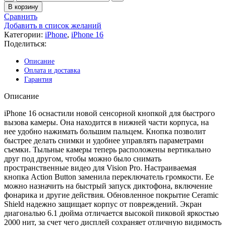
товара
В корзину
Apple
Сравнить
iPhone
Добавить в список желаний
16
Категории:
iPhone
,
iPhone 16
128Gb
Поделиться:
Teal
(без
Описание
RuStore)
Оплата и доставка
Гарантия
Описание
iPhone 16 оснастили новой сенсорной кнопкой для быстрого
вызова камеры. Она находится в нижней части корпуса, на
нее удобно нажимать большим пальцем. Кнопка позволит
быстрее делать снимки и удобнее управлять параметрами
съемки. Тыльные камеры теперь расположены вертикально
друг под другом, чтобы можно было снимать
пространственные видео для Vision Pro. Настраиваемая
кнопка Action Button заменила переключатель громкости. Ее
можно назначить на быстрый запуск диктофона, включение
фонарика и другие действия. Обновленное покрытие Ceramic
Shield надежно защищает корпус от повреждений. Экран
диагональю 6.1 дюйма отличается высокой пиковой яркостью
2000 нит, за счет чего дисплей сохраняет отличную видимость