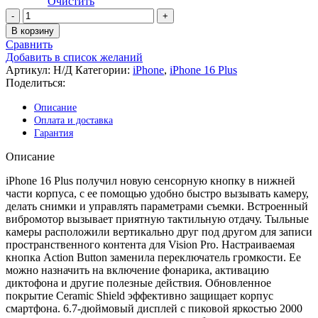
Очистить
Количество
товара
В корзину
Apple
Сравнить
iPhone
Добавить в список желаний
16
Артикул:
Н/Д
Категории:
iPhone
,
iPhone 16 Plus
Plus
Поделиться:
(без
RuStore)
Описание
Оплата и доставка
Гарантия
Описание
iPhone 16 Plus получил новую сенсорную кнопку в нижней
части корпуса, с ее помощью удобно быстро вызывать камеру,
делать снимки и управлять параметрами съемки. Встроенный
вибромотор вызывает приятную тактильную отдачу. Тыльные
камеры расположили вертикально друг под другом для записи
пространственного контента для Vision Pro. Настраиваемая
кнопка Action Button заменила переключатель громкости. Ее
можно назначить на включение фонарика, активацию
диктофона и другие полезные действия. Обновленное
покрытие Ceramic Shield эффективно защищает корпус
смартфона. 6.7-дюймовый дисплей с пиковой яркостью 2000