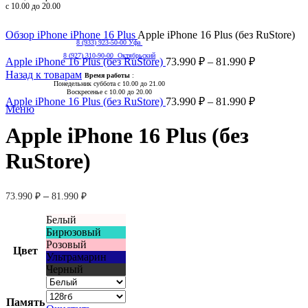
с 10.00 до 20.00
Нажмите, чтобы увеличить
Обзор
iPhone
iPhone 16 Plus
Apple iPhone 16 Plus (без RuStore)
8 (933) 923-50-00 Уфа
8 (927) 310-90-00 Октябрьский
Apple iPhone 16 Plus (без RuStore)
73.990
₽
–
81.990
₽
Назад к товарам
Время работы
:
Понедельник суббота с 10.00 до 21.00
Воскресенье с 10.00 до 20.00
Apple iPhone 16 Plus (без RuStore)
73.990
₽
–
81.990
₽
Меню
Apple iPhone 16 Plus (без
RuStore)
–
73.990
₽
81.990
₽
Белый
Бирюзовый
Розовый
Цвет
Ультрамарин
Черный
Память