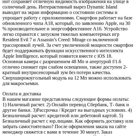
нит сохраняет отличную видимость изображения на улице в
солнечный день. Интерактивный вырез Dynamic Island
выводит на экран информацию о состоянии системы и
упрощает работу с приложениями. Смартфон работает на базе
обновленного чипа A18, который, по заявлению Apple, на 30
% производительнее и энергоэффективнее A16. Устройство
легко справится с запуском тяжелых компьютерных игр
Resident Evil 7 и Assassin’s Creed: Mirage со включенной
трассировкой лучей. За счет увеличенной мощности смартфон
будет поддерживать функции искусственного интеллекта
Apple Intelligence, который появится вместе с iOS 18.
Основная камера с разрешением 48 Мп и апертурой f/1.6
отлично снимает при слабом освещении, также доступен 2-
кратный внутрисенсорный зум без потери качества.
Сверхширокоугольный модуль на 12 Мп можно использовать
для макросъемки.
Оплата и доставка
В нашем магазине представлены следующие формы оплаты:
1) Наличный расчет. 2) Онлайн перевод Сбербанк, Т- банк и
другие банки. 3)Рассрочка / Кредит на выгодных условиях. 4)
Безналичный расчет: кредитной или дебетовой картой. 5)
Безналичный расчет с юр.лицами. Как оформить доставку или
забрать самостоятельно? После оформления заказа на сайте
менеджер свяжется с вами в течение 30 минут. Заказ