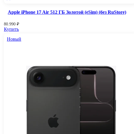
Apple iPhone 17 Air 512 ГБ Золотой (eSim) (без RuStore)
80.990
₽
Купить
Новый