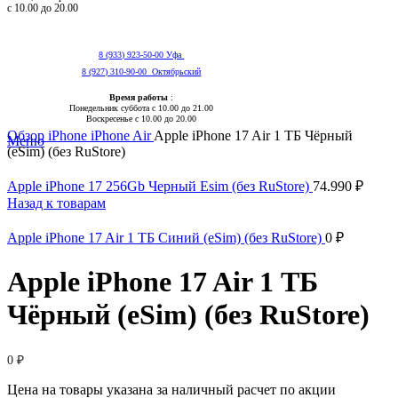
с 10.00 до 20.00
8 (933) 923-50-00 Уфа
8 (927) 310-90-00 Октябрьский
Время работы
:
Понедельник суббота с 10.00 до 21.00
Нажмите, чтобы увеличить
Воскресенье с 10.00 до 20.00
Обзор
iPhone
iPhone Air
Apple iPhone 17 Air 1 ТБ Чёрный
Меню
(eSim) (без RuStore)
Apple iPhone 17 256Gb Черный Esim (без RuStore)
74.990
₽
Назад к товарам
Apple iPhone 17 Air 1 ТБ Синий (eSim) (без RuStore)
0
₽
Apple iPhone 17 Air 1 ТБ
Чёрный (eSim) (без RuStore)
0
₽
Цена на товары указана за наличный расчет по акции