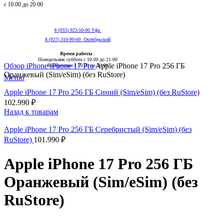
с 10.00 до 20.00
8 (933) 923-50-00 Уфа
8 (927) 310-90-00 Октябрьский
Время работы
:
Нажмите, чтобы увеличить
Понедельник суббота с 10.00 до 21.00
Обзор
iPhone
iPhone 17 Pro
Apple iPhone 17 Pro 256 ГБ
Воскресенье с 10.00 до 20.00
Оранжевый (Sim/eSim) (без RuStore)
Меню
Apple iPhone 17 Pro 256 ГБ Синий (Sim/eSim) (без RuStore)
102.990
₽
Назад к товарам
Apple iPhone 17 Pro 256 ГБ Серебристый (Sim/eSim) (без
RuStore)
101.990
₽
Apple iPhone 17 Pro 256 ГБ
Оранжевый (Sim/eSim) (без
RuStore)