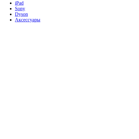
iPad
Sony
Dyson
Аксессуары
iPad
Sony
Dyson
Аксессуары
2024 Все права защищены
Поиск
Меню
Категории
Samsung