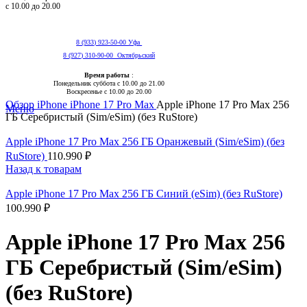
с 10.00 до 20.00
8 (933) 923-50-00 Уфа
8 (927) 310-90-00 Октябрьский
Время работы
:
Понедельник суббота с 10.00 до 21.00
Нажмите, чтобы увеличить
Воскресенье с 10.00 до 20.00
Обзор
iPhone
iPhone 17 Pro Max
Apple iPhone 17 Pro Max 256
Меню
ГБ Серебристый (Sim/eSim) (без RuStore)
Apple iPhone 17 Pro Max 256 ГБ Оранжевый (Sim/eSim) (без
RuStore)
110.990
₽
Назад к товарам
Apple iPhone 17 Pro Max 256 ГБ Синий (eSim) (без RuStore)
100.990
₽
Apple iPhone 17 Pro Max 256
ГБ Серебристый (Sim/eSim)
(без RuStore)