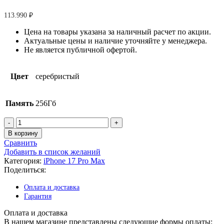
113.990
₽
Цена на товары указана за наличный расчет по акции.
Актуальные цены и наличие уточняйте у менеджера.
Не является публичной офертой.
Цвет
серебристый
Память
256Гб
Количество
товара
В корзину
Apple
Сравнить
iPhone
Добавить в список желаний
17
Категория:
iPhone 17 Pro Max
Pro
Поделиться:
Max
256
Оплата и доставка
ГБ
Гарантия
Серебристый
(Sim/eSim)
Оплата и доставка
(без
В нашем магазине представлены следующие формы оплаты: