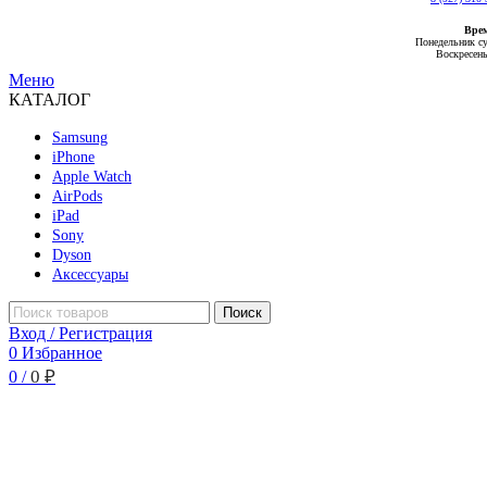
Вре
Понедельник су
Воскресень
Меню
КАТАЛОГ
Samsung
iPhone
Apple Watch
AirPods
iPad
Sony
Dyson
Аксессуары
Поиск
Вход / Регистрация
0
Избранное
0
₽
0
/
Новый