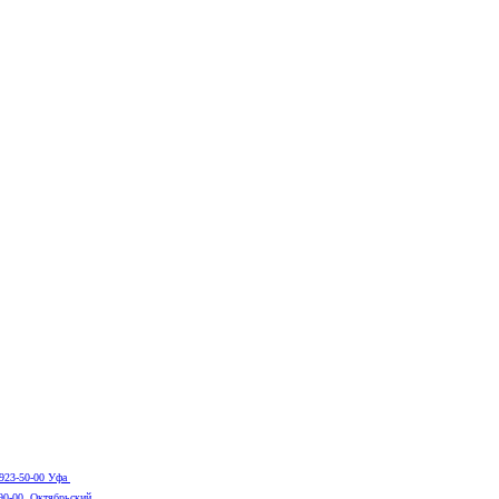
 923-50-00 Уфа
-90-00 Октябрьский