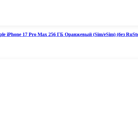
le iPhone 17 Pro Max 256 ГБ Оранжевый (Sim/eSim) (без RuSt