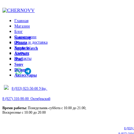
ADD ANYTHING HERE OR JUST REMOVE IT…
Главная
Магазин
Блог
О компании
Samsung
Оплата и доставка
iPhone
Корзина
Apple Watch
Аккаунт
AirPods
Контакты
iPad
Sony
Dyson
Аксессуары
8 (933) 923-50-00 Уфа;
8 (927) 310-90-00 Октябрьский
Время работы:
Понедельник-суббота с 10.00 до 21.00;
Воскресенье с 10.00 до 20.00
8 (933)
8 (927) 310