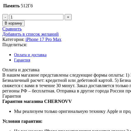
Память
512Гб
Количество
товара
В корзину
Apple
Сравнить
iPhone
Добавить в список желаний
17
Категория:
iPhone 17 Pro Max
Pro
Поделиться:
Max
512
Оплата и доставка
ГБ
Гарантия
Оранжевый
(eSim)
Оплата и доставка
(без
В нашем магазине представлены следующие формы оплаты: 1) На
RuStore)
Безналичный расчет: кредитной или дебетовой картой. 5) Безн
свяжется с вами в течение 30 минут. Заказ доставляется только
регионы РФ – бесплатная. Отправка в другие города России п
Гарантия
Гарантия магазина CHERNOVV
Мы реализуем только оригинальную технику Apple и пр
Условия гарантии: