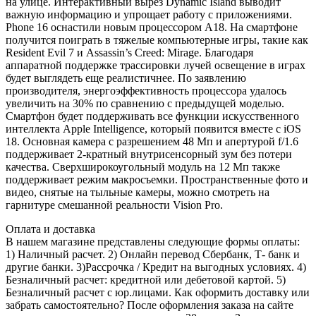
на улице. Интерактивный вырез Dynamic Island выводит
важную информацию и упрощает работу с приложениями.
Phone 16 оснастили новым процессором A18. На смартфоне
получится поиграть в тяжелые компьютерные игры, такие как
Resident Evil 7 и Assassin’s Creed: Mirage. Благодаря
аппаратной поддержке трассировки лучей освещение в играх
будет выглядеть еще реалистичнее. По заявлению
производителя, энергоэффективность процессора удалось
увеличить на 30% по сравнению с предыдущей моделью.
Смартфон будет поддерживать все функции искусственного
интеллекта Apple Intelligence, который появится вместе с iOS
18. Основная камера с разрешением 48 Мп и апертурой f/1.6
поддерживает 2-кратный внутрисенсорный зум без потери
качества. Сверхширокоугольный модуль на 12 Мп также
поддерживает режим макросъемки. Пространственные фото и
видео, снятые на тыльные камеры, можно смотреть на
гарнитуре смешанной реальности Vision Pro.
Оплата и доставка
В нашем магазине представлены следующие формы оплаты:
1) Наличный расчет. 2) Онлайн перевод Сбербанк, Т- банк и
другие банки. 3)Рассрочка / Кредит на выгодных условиях. 4)
Безналичный расчет: кредитной или дебетовой картой. 5)
Безналичный расчет с юр.лицами. Как оформить доставку или
забрать самостоятельно? После оформления заказа на сайте