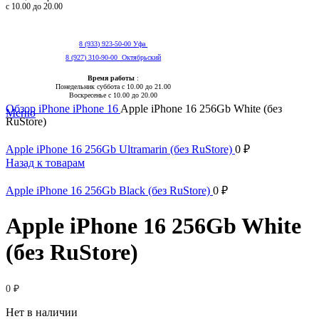
с 10.00 до 20.00
8 (933) 923-50-00 Уфа
8 (927) 310-90-00 Октябрьский
Время работы
:
Понедельник суббота с 10.00 до 21.00
Нажмите, чтобы увеличить
Воскресенье с 10.00 до 20.00
Обзор
iPhone
iPhone 16
Apple iPhone 16 256Gb White (без
Меню
RuStore)
Apple iPhone 16 256Gb Ultramarin (без RuStore)
0
₽
Назад к товарам
Apple iPhone 16 256Gb Black (без RuStore)
0
₽
Apple iPhone 16 256Gb White
(без RuStore)
0
₽
Нет в наличии