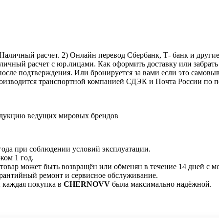
личный расчет. 2) Онлайн перевод Сбербанк, Т- банк и другие 
аличный расчет с юр.лицами. Как оформить доставку или забрать
 после подтверждения. Или бронируется за вами если это самовыв
роизводится транспортной компанией СДЭК и Почта России по п
одукцию ведущих мировых брендов
 года при соблюдении условий эксплуатации.
ком 1 год.
 товар может быть возвращён или обменян в течение 14 дней с м
арантийный ремонт и сервисное обслуживание.
 каждая покупка в
CHERNOVV
была максимально надёжной.