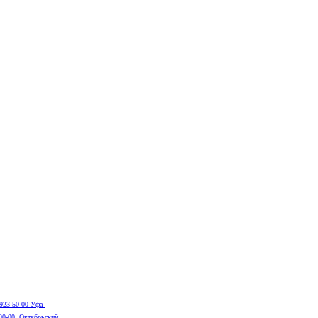
 923-50-00 Уфа
-90-00 Октябрьский