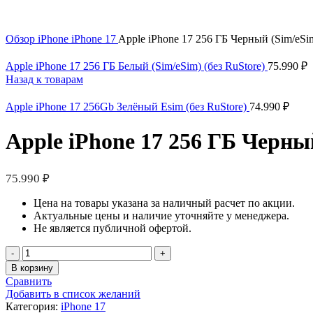
Нажмите, чтобы увеличить
Обзор
iPhone
iPhone 17
Apple iPhone 17 256 ГБ Черный (Sim/eSim
Apple iPhone 17 256 ГБ Белый (Sim/eSim) (без RuStore)
75.990
₽
Назад к товарам
Apple iPhone 17 256Gb Зелёный Esim (без RuStore)
74.990
₽
Apple iPhone 17 256 ГБ Черный
75.990
₽
Цена на товары указана за наличный расчет по акции.
Актуальные цены и наличие уточняйте у менеджера.
Не является публичной офертой.
Количество
товара
В корзину
Apple
Сравнить
iPhone
Добавить в список желаний
17
Категория:
iPhone 17