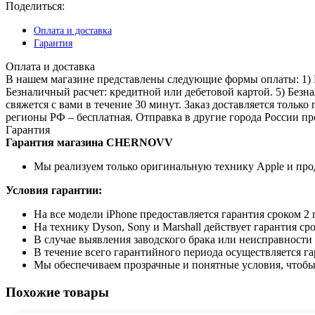
256
Поделиться:
ГБ
Черный
Оплата и доставка
(Sim/eSim)
Гарантия
(без
RuStore)
Оплата и доставка
В нашем магазине представлены следующие формы оплаты: 1) На
Безналичный расчет: кредитной или дебетовой картой. 5) Безн
свяжется с вами в течение 30 минут. Заказ доставляется только
регионы РФ – бесплатная. Отправка в другие города России п
Гарантия
Гарантия магазина CHERNOVV
Мы реализуем только оригинальную технику Apple и пр
Условия гарантии:
На все модели iPhone предоставляется гарантия сроком 2
На технику Dyson, Sony и Marshall действует гарантия сро
В случае выявления заводского брака или неисправности
В течение всего гарантийного периода осуществляется г
Мы обеспечиваем прозрачные и понятные условия, чтобы
Похожие товары