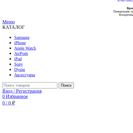
Вре
Понедельник су
Воскресень
Меню
КАТАЛОГ
Samsung
iPhone
Apple Watch
AirPods
iPad
Sony
Dyson
Аксессуары
Поиск
Вход / Регистрация
0
Избранное
0
₽
0
/
Новый