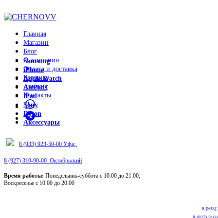
ADD ANYTHING HERE OR JUST REMOVE IT…
Главная
Магазин
Блог
О компании
Samsung
Оплата и доставка
iPhone
Корзина
Apple Watch
Аккаунт
AirPods
Контакты
iPad
Sony
Dyson
Аксессуары
8 (933) 923-50-00 Уфа;
8 (927) 310-90-00 Октябрьский
Время работы:
Понедельник-суббота с 10.00 до 21.00;
Воскресенье с 10.00 до 20.00
8 (933)
8 (927) 310