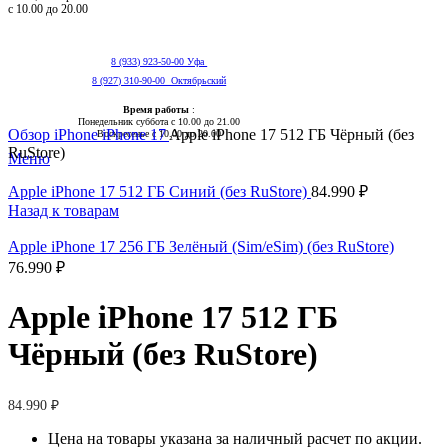
с 10.00 до 20.00
8 (933) 923-50-00 Уфа
8 (927) 310-90-00 Октябрьский
Время работы
:
Нажмите, чтобы увеличить
Понедельник суббота с 10.00 до 21.00
Обзор
iPhone
iPhone 17
Apple iPhone 17 512 ГБ Чёрный (без
Воскресенье с 10.00 до 20.00
RuStore)
Меню
Apple iPhone 17 512 ГБ Синий (без RuStore)
84.990
₽
Назад к товарам
Apple iPhone 17 256 ГБ Зелёный (Sim/eSim) (без RuStore)
76.990
₽
Apple iPhone 17 512 ГБ
Чёрный (без RuStore)
84.990
₽
Цена на товары указана за наличный расчет по акции.