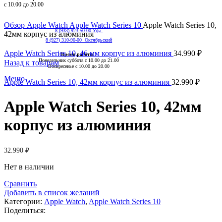
с 10.00 до 20.00
Нажмите, чтобы увеличить
Обзор
Apple Watch
Apple Watch Series 10
Apple Watch Series 10,
8 (933) 923-50-00 Уфа
42мм корпус из алюминия
8 (927) 310-90-00 Октябрьский
Apple Watch Series 10, 46 мм корпус из алюминия
34.990
₽
Время работы
:
Понедельник суббота с 10.00 до 21.00
Назад к товарам
Воскресенье с 10.00 до 20.00
Меню
Apple Watch Series 10, 42мм корпус из алюминия
32.990
₽
Apple Watch Series 10, 42мм
корпус из алюминия
32.990
₽
Нет в наличии
Сравнить
Добавить в список желаний
Категории:
Apple Watch
,
Apple Watch Series 10
Поделиться: