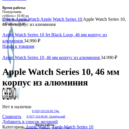
Время работы:
Понедельник-
Нажмите, чтобы увеличить
суббота с 10.00 до
Обзор
Apple Watch
Apple Watch Series 10
Apple Watch Series 10,
21.00; Воскресенье
с 10.00 до 20.00
46 мм корпус из алюминия
Apple Watch Series 10 Jet Black Loop, 46 мм корпус из
алюминия
34.990
₽
Назад к товарам
Apple Watch Series 10, 46 мм корпус из алюминия
34.990
₽
Apple Watch Series 10, 46 мм
корпус из алюминия
32.990
₽
Нет в наличии
8 (933) 923-50-00 Уфа
Сравнить
8 (927) 310-90-00 Октябрьский
Добавить в список желаний
Время работы
:
Категории:
Apple Watch
,
Apple Watch Series 10
Понедельник суббота с 10.00 до 21.00