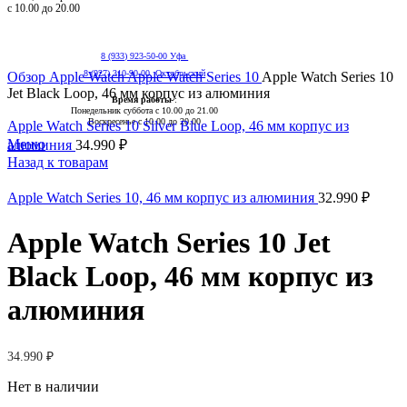
с 10.00 до 20.00
8 (933) 923-50-00 Уфа
Нажмите, чтобы увеличить
8 (927) 310-90-00 Октябрьский
Обзор
Apple Watch
Apple Watch Series 10
Apple Watch Series 10
Jet Black Loop, 46 мм корпус из алюминия
Время работы
:
Понедельник суббота с 10.00 до 21.00
Воскресенье с 10.00 до 20.00
Apple Watch Series 10 Silver Blue Loop, 46 мм корпус из
Меню
алюминия
34.990
₽
Назад к товарам
Apple Watch Series 10, 46 мм корпус из алюминия
32.990
₽
Apple Watch Series 10 Jet
Black Loop, 46 мм корпус из
алюминия
34.990
₽
Нет в наличии