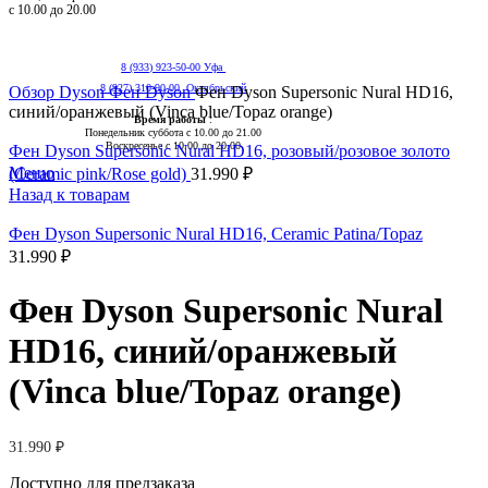
с 10.00 до 20.00
8 (933) 923-50-00 Уфа
Нажмите, чтобы увеличить
8 (927) 310-90-00 Октябрьский
Обзор
Dyson
Фен Dyson
Фен Dyson Supersonic Nural HD16,
синий/оранжевый (Vinca blue/Topaz orange)
Время работы
:
Понедельник суббота с 10.00 до 21.00
Воскресенье с 10.00 до 20.00
Фен Dyson Supersonic Nural HD16, розовый/розовое золото
Меню
(Ceramic pink/Rose gold)
31.990
₽
Назад к товарам
Фен Dyson Supersonic Nural HD16, Ceramic Patina/Topaz
31.990
₽
Фен Dyson Supersonic Nural
HD16, синий/оранжевый
(Vinca blue/Topaz orange)
31.990
₽
Доступно для предзаказа