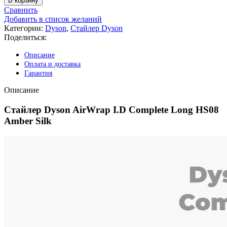
В корзину
Стайлер
Сравнить
Dyson
Добавить в список желаний
AirWrap
Категории:
Dyson
,
Стайлер Dyson
I.D
Поделиться:
Complete
Long
Описание
HS08
Оплата и доставка
Amber
Гарантия
Silk
Описание
Стайлер Dyson AirWrap I.D Complete Long HS08
Amber Silk