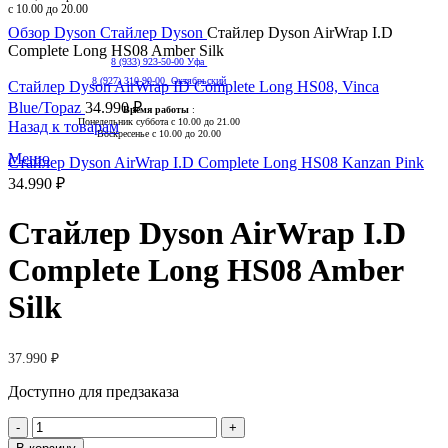
с 10.00 до 20.00
Нажмите, чтобы увеличить
Обзор
Dyson
Стайлер Dyson
Стайлер Dyson AirWrap I.D
Complete Long HS08 Amber Silk
8 (933) 923-50-00 Уфа
8 (927) 310-90-00 Октябрьский
Стайлер Dyson AirWrap ID Complete Long HS08, Vinca
Blue/Topaz
34.990
₽
Время работы
:
Понедельник суббота с 10.00 до 21.00
Назад к товарам
Воскресенье с 10.00 до 20.00
Меню
Стайлер Dyson AirWrap I.D Complete Long HS08 Kanzan Pink
34.990
₽
Стайлер Dyson AirWrap I.D
Complete Long HS08 Amber
Silk
37.990
₽
Доступно для предзаказа
Количество
товара