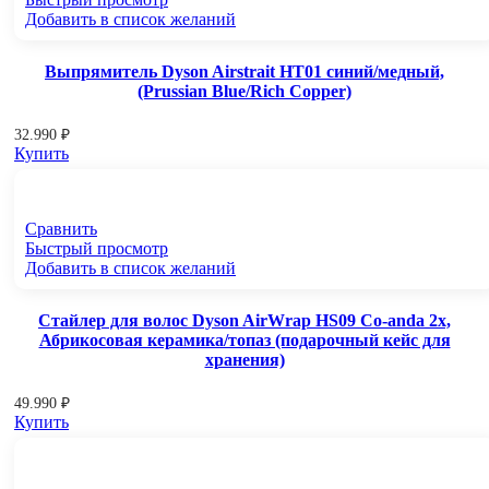
Добавить в список желаний
Выпрямитель Dyson Airstrait HT01 синий/медный,
(Prussian Blue/Rich Copper)
32.990
₽
Купить
Сравнить
Быстрый просмотр
Добавить в список желаний
Стайлер для волос Dyson AirWrap HS09 Co-anda 2x,
Абрикосовая керамика/топаз (подарочный кейс для
хранения)
49.990
₽
Купить