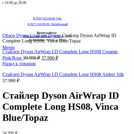
с 10.00 до 20.00
8 (933) 923-50-00 Уфа
8 (927) 310-90-00 Октябрьский
Нажмите, чтобы увеличить
Время работы
:
Обзор
Dyson
Стайлер Dyson
Стайлер Dyson AirWrap ID
Понедельник суббота с 10.00 до 21.00
Complete Long HS08, Vinca Blue/Topaz
Воскресенье с 10.00 до 20.00
Меню
Стайлер Dyson AirWrap I.D Complete Long HS08 Ceramic
Pink/Rose
39.990
₽
37.990
₽
Назад к товарам
Стайлер Dyson AirWrap I.D Complete Long HS08 Amber Silk
37.990
₽
Стайлер Dyson AirWrap ID
Complete Long HS08, Vinca
Blue/Topaz
34.990
₽