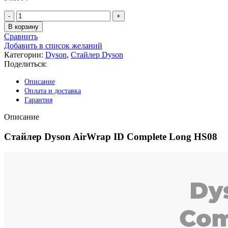
Количество
товара
В корзину
Стайлер
Сравнить
Dyson
Добавить в список желаний
AirWrap
Категории:
Dyson
,
Стайлер Dyson
ID
Поделиться:
Complete
Long
Описание
HS08,
Оплата и доставка
Vinca
Гарантия
Blue/Topaz
Описание
Стайлер Dyson AirWrap ID Complete Long HS08