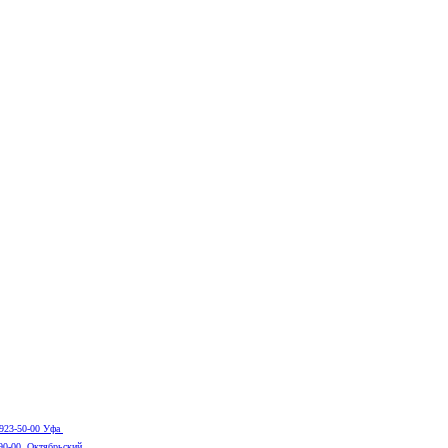
 923-50-00 Уфа
-90-00 Октябрьский