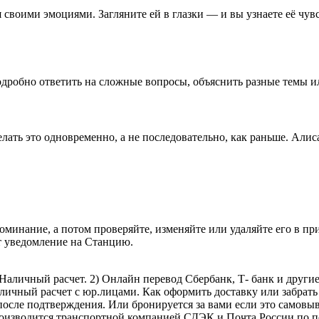
своими эмоциями. Загляните ей в глазки — и вы узнаете её чувс
дробно ответить на сложные вопросы, объяснить разные темы и
сделать это одновременно, а не последовательно, как раньше. Али
оминание, а потом проверяйте, изменяйте или удаляйте его в п
т уведомление на Станцию.
личный расчет. 2) Онлайн перевод Сбербанк, Т- банк и другие 
аличный расчет с юр.лицами. Как оформить доставку или забрать
 после подтверждения. Или бронируется за вами если это самовыв
роизводится транспортной компанией СДЭК и Почта России по п