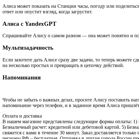
Алиса может показать на Станции часы, погоду или поделиться 
ответ или опустит взгляд, когда загрустит.
Алиса с YandexGPT
Спрашивайте Алису о самом разном — она может понятно и по
Мультизадачность
Если захотите дать Алисе сразу две задачи, то теперь можете 
на несколько простых и превращать в цепочку действий.
Напоминания
Чтобы не забыть о важных делах, просите Алису поставить нап
напоминание через телефон, и в заданное время Алиса пришлё
Оплата и доставка
В нашем магазине представлены следующие формы оплаты: 1) На
Безналичный расчет: кредитной или дебетовой картой. 5) Безн
свяжется с вами в течение 30 минут. Заказ доставляется только
регионы РФ – бесплатная. Отправка в другие города России п