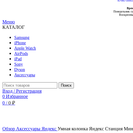
Вре
Понедельник су
Воскресень
Меню
КАТАЛОГ
Samsung
iPhone
Apple Watch
AirPods
iPad
Sony
Dyson
Аксессуары
Поиск
Вход / Регистрация
0
Избранное
0
₽
0
/
Нажмите, чтобы увеличить
Обзор
Аксессуары
Яндекс
Умная колонка Яндекс Станция Мини