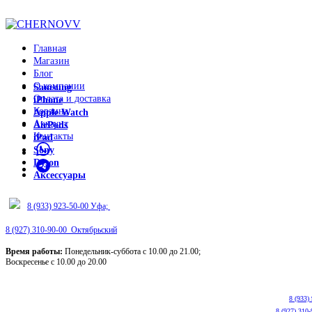
ADD ANYTHING HERE OR JUST REMOVE IT…
Главная
Магазин
Блог
О компании
Samsung
Оплата и доставка
iPhone
Корзина
Apple Watch
Аккаунт
AirPods
Контакты
iPad
Sony
Dyson
Аксессуары
8 (933) 923-50-00 Уфа;
8 (927) 310-90-00 Октябрьский
Время работы:
Понедельник-суббота с 10.00 до 21.00;
Воскресенье с 10.00 до 20.00
8 (933)
8 (927) 310